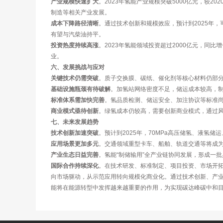
产业规模快速扩大
。2023年氢能产业规模突破5000亿元，较
制造等相关产业发展。
成本下降路径清晰
。通过技术创新和规模效应，预计到2025年，
有望与汽柴油持平。
投资热度持续高涨
。2023年氢能领域投资超过2000亿元，
业。
六、发展挑战与应对
关键技术仍需突破
。质子交换膜、碳纸、催化剂等核心材料仍部
基础设施瓶颈有待破解
。加氢站网络密度不足，储运成本较高，
标准体系需加快完善
。氢品质检测、储运安全、加注协议等标准
商业模式亟待创新
。绿氢成本仍较高，需要创新商业模式，通过
七、未来发展趋势
技术创新加速突破
。预计到2025年，70MPa高压储氢、液
应用场景更加多元
。交通领域重型卡车、船舶、轨道交通等将成
产业生态日益完善
。氢能“制储输用”全产业链协同发展，形成一
国际合作持续深化
。在技术研发、标准制定、项目投资、市场开拓
向市场驱动，从示范应用转向规模化商业化。通过技术创新、产
能将在能源转型中发挥越来越重要的作用，为实现碳达峰碳中和