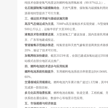
纯技术创新使氢气纯度达到燃料电池用氢标准（99.97%以上）。
化石能源制氢与碳捕集结合
。天然气重整、煤制氢与碳捕集利用封
源基地转型提供了可行方案。
三、储运技术突破与基础设施完善
高压气态储运成为主流
。70MPa高压储氢技术实现突破，IV型储
500公斤以上，运输半径扩大至300公里。
液氢技术取得重要进展
。大型液氢工厂建设加速，国内首座民用液
京、广东等地建成投运。
管道输氢示范稳步推进
。纯氢管道和天然气掺氢管道两类技术路线
20%，验证了技术可行性。
加氢网络加快建设
。截至2023年底，全国已建成加氢站超过35
站模式在部分地区试点推广。
四、燃料电池技术进步与应用拓展
燃料电池系统性能提升
。车用燃料电池系统功率密度达到4.0kW/
60%。
交通领域应用规模化
。燃料电池汽车累计推广超过1.3万辆，其
完成第一阶段目标。
多元化应用场景拓展
。燃料电池在船舶、轨道交通、工程机械、
供系统在通信基站、数据中心等场景示范应用。
五、市场规模与经济效益