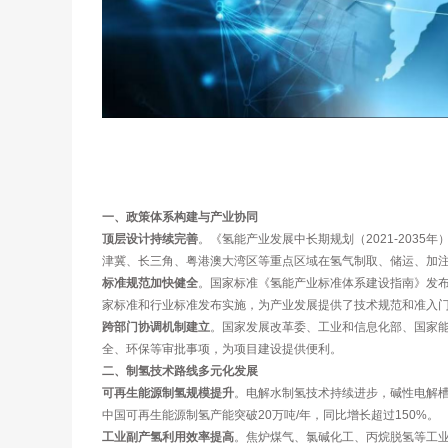
一、政策体系构建与产业协同
顶层设计持续完善
。《氢能产业发展中长期规划（2021-203
津冀、长三角、粤港澳大湾区等重点区域在氢气制取、储运、加
标准规范加快健全
。国家标准《氢能产业标准体系建设指南》发布
家标准和行业标准发布实施，为产业发展提供了技术规范和准入
跨部门协调机制建立
。国家发展改革委、工业和信息化部、国家
全、环保等审批事项，为项目建设提供便利。
二、制氢技术路线多元化发展
可再生能源制氢规模提升
。电解水制氢技术持续进步，碱性电解槽
中国可再生能源制氢产能突破20万吨/年，同比增长超过150%。
工业副产氢利用效率提高
。焦炉煤气、氯碱化工、丙烷脱氢等工业