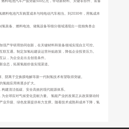
业。燃料电池汽车产值突破500亿元，带动新材料、关键零部件、装备
，氢燃料电池汽车购置成本与纯电动汽车相当。到2030年，用氢成本
。制氢装备、燃料电池、储氢设备等细分领域涌现出一批独角兽企
加强产学研用协同创新，在关键材料和装备领域实现自主可控。
互联互通。制定加氢站建设运营补贴政策，降低企业投资压力。
互认，为企业走出去创造条件。
新业态，拓展氢能价值实现渠道。
电解、阴离子交换膜电解等新一代制氢技术有望取得突破。
的氢能应用将逐步扩大。
，构建清洁低碳、安全高效的现代能源体系。
，为全球应对气候变化贡献力量。 氢能产业的发展正从政策驱动转
产业升级、绿色发展提供有力支撑。随着技术成熟和成本下降，氢