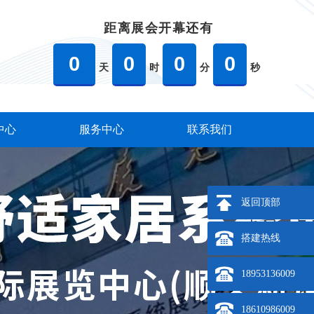
距离展会开幕还有
0
0
0
0
天
时
分
秒
中心
服务中心
联系我们
返回顶部
搭建热线
18953136009
18610986009