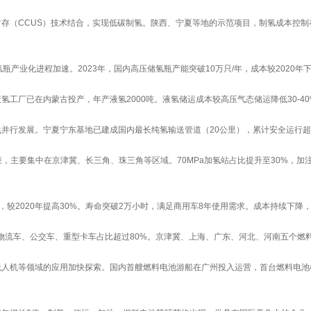
存（CCUS）技术结合，实现低碳制氢。陕西、宁夏等地的示范项目，制氢成本控制在
氢瓶产业化进程加速。2023年，国内高压储氢瓶产能突破10万只/年，成本较2020
氢工厂已在内蒙古投产，年产液氢2000吨。液氢储运成本较高压气态储运降低30-
并行发展。宁夏宁东基地已建成国内最长纯氢输送管道（20公里），累计安全运行超
0座，主要集中在京津冀、长三角、珠三角等区域。70MPa加氢站占比提升至30%，
L，较2020年提高30%。寿命突破2万小时，满足商用车8年使用需求。成本持续下降，2
中物流车、公交车、重型卡车占比超过80%。京津冀、上海、广东、河北、河南五个
无人机等领域的应用加快探索。国内首艘燃料电池游船在广州投入运营，首台燃料电池