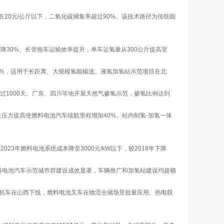
20元/公斤以下，二氧化碳捕集率超过90%。该技术路径为传统能
年下降30%。长管拖车运输效率提升，单车运氢量从300公斤提高至
40%，适用于长距离、大规模氢能输送。液氢加氢站示范项目在北
过1000天。广东、四川等地开展天然气掺氢示范，掺氢比例达到
加注压力提高使燃料电池汽车续航里程增加40%。站内制氢-加氢一体
023年燃料电池系统成本降至3000元/kW以下，较2018年下降
燃料电池汽车示范城市群建设成效显著，车辆推广和加氢站建设均超额
机车在山西下线，燃料电池叉车在物流仓储场景批量应用。热电联