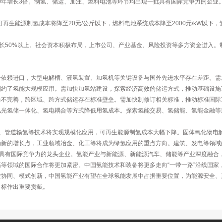
2020年增长3倍。制氢、储运、加注、燃料电池等环节均出现一批具有国际竞争力的企
可再生能源制氢成本将降至20元/公斤以下，燃料电池系统成本降至2000元/kW以下
同比增长50%以上。社会资本积极布局，上市公司、产业基金、风险投资等多方资金进入
分依赖进口，大型电解槽、液氢装置、加氢机等关键设备与国外先进水平存在差距。需
制约了氢能大规模应用。需加快加氢站建设，探索经济高效的储运方式，推动基础设施
尚不完善，跨区域、跨方式储运存在标准壁垒。需加快制修订相关标准，推动标准国际
风光氢储一体化、氢电耦合等方式降低用氢成本。探索氢能交易、氢储能、氢能金融等
氢储运、管道输氢等技术将实现规模化应用，可再生能源制氢成本大幅下降。固体氧化物
为新的增长点，工业领域冶金、化工等将成为绿氢应用的重点方向。建筑、发电等领域
批具有国际竞争力的龙头企业。氢能产业与新能源、新能源汽车、储能等产业深度融合
等领域的国际合作将更加紧密。中国氢能技术和装备将更多走向“一带一路”沿线国家
业协同、模式创新，中国氢能产业有望在全球氢能发展中占据重要位置，为能源安全、
目标作出重要贡献。