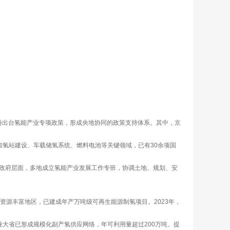
余省份出台氢能产业专项政策，形成央地协同的政策支持体系。其中，京
氢站建设、车载储氢系统、燃料电池等关键领域，已有30余项国
政府层面，多地成立氢能产业发展工作专班，协调土地、规划、安
资源丰富地区，已建成年产万吨级可再生能源制氢项目。2023年，
业大省已形成规模化副产氢供应网络，年可利用量超过200万吨。提