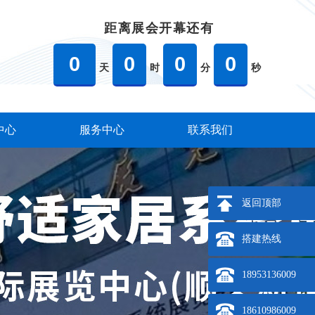
距离展会开幕还有
0
0
0
0
天
时
分
秒
中心
服务中心
联系我们
返回顶部
搭建热线
18953136009
18610986009