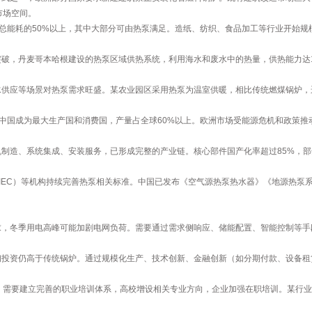
市场空间。
业总能耗的50%以上，其中大部分可由热泵满足。造纸、纺织、食品加工等行业开始规
破，丹麦哥本哈根建设的热泵区域供热系统，利用海水和废水中的热量，供热能力达1
供应等场景对热泵需求旺盛。某农业园区采用热泵为温室供暖，相比传统燃煤锅炉，
元，中国成为最大生产国和消费国，产量占全球60%以上。欧洲市场受能源危机和政策推
制造、系统集成、安装服务，已形成完整的产业链。核心部件国产化率超过85%，
（IEC）等机构持续完善热泵相关标准。中国已发布《空气源热泵热水器》《地源热
求，冬季用电高峰可能加剧电网负荷。需要通过需求侧响应、储能配置、智能控制等手
。
投资仍高于传统锅炉。通过规模化生产、技术创新、金融创新（如分期付款、设备租赁
。需要建立完善的职业培训体系，高校增设相关专业方向，企业加强在职培训。某行业