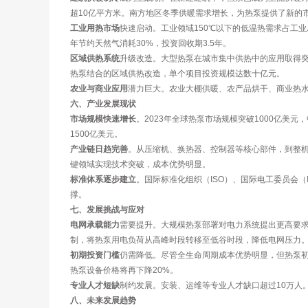
超10亿平方米。南方地区冬季供暖需求增长，为热泵提供了新的
工业用热市场
快速启动。工业领域150℃以下的低温热需求占工
年节约天然气消耗30%，投资回收期3.5年。
区域供热系统
升级改造。大型热泵在城市集中供热中的应用取得突
热泵结合的区域供热改造，单个项目投资规模达数十亿元。
农业与商业应用
潜力巨大。农业大棚供暖、农产品烘干、商业热水
六、产业发展现状
市场规模快速增长
。2023年全球热泵市场规模突破1000亿美
1500亿美元。
产业链日趋完善
。从压缩机、换热器、控制器等核心部件，到整机
键领域实现技术突破，成本优势明显。
标准体系逐步建立
。国际标准化组织（ISO）、国际电工委员会
撑。
七、发展挑战与应对
电网承载能力
需要提升。大规模热泵部署对电力系统提出更高要
制，将热泵用电负荷从高峰时段转移至低谷时段，降低电网压力
初期投资门槛
仍需降低。尽管全生命周期成本优势明显，但热泵初
热泵设备价格将再下降20%。
专业人才短缺
制约发展。安装、运维等专业人才缺口超过10万人
八、未来发展趋势