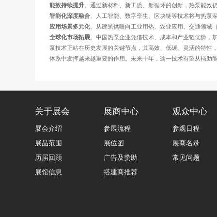
能效持续提升
。通过新材料、新工质、新循环的创新，热泵能效仍有较
智能化深度融合
。人工智能、数字孪生、区块链等技术将与热泵
应用场景多元化
。从建筑供暖向工业用热、农业应用、交通领域
全球化市场拓展
。中国热泵企业凭借技术、成本和产业链优势，加快
泵技术正站在历史发展的关键节点，其高效、低碳、灵活的特性
体系中发挥越来越重要的作用。未来十年，这一技术有望从辅助
关于展会
展商中心
观众中心
展会介绍
参展流程
参观日程
展品范围
展位图
展商名录
历届回顾
广告及赞助
常见问题
展馆信息
搭建商推荐