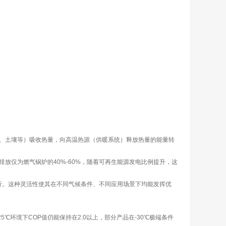
、土壤等）吸收热量，向高温热源（供暖系统）释放热量的能量转
放仅为燃气锅炉的40%-60%，随着可再生能源发电比例提升，这
运行。这种灵活性使其在不同气候条件、不同应用场景下均能发挥优
环境下COP值仍能保持在2.0以上，部分产品在-30℃极端条件