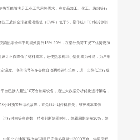
破使热泵能够满足工业工艺用热需求，在食品加工、化工、纺织等行
。这些工质的全球变暖潜能值（GWP）低于5，是传统HFCs制冷剂的
频热泵全年平均能效提升15%-20%，在部分负荷工况下优势更加
凑型设计不仅降低了材料成本，还使热泵机组小型化成为可能，为户用
设定温度、电价信号等多参数自动调整运行策略，进一步降低运行成
平台已接入超过10万台热泵设备，通过大数据分析优化运行策略，
48小时预警压缩机故障，避免非计划停机损失，维护成本降低
、运行时间等多参数，精准判断除霜时机，除霜周期缩短30%，除
国北方地区"煤改电"项目已安装热泵超过2000万台，供暖面积