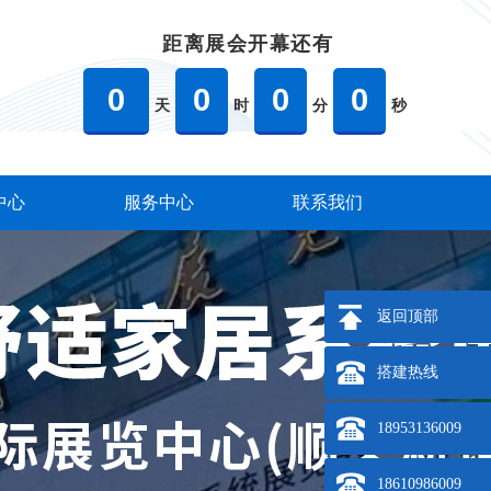
距离展会开幕还有
0
0
0
0
天
时
分
秒
中心
服务中心
联系我们
返回顶部
搭建热线
18953136009
18610986009