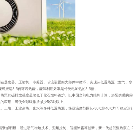
剂在蒸发器、压缩机、冷凝器、节流装置四大部件中循环，实现从低温热源（空气、水
可搬运3-5份环境热能，能源利用效率是传统电加热的3-5倍。
热泵的碳排放强度显著低于化石燃料锅炉。以中国当前电力结构计算，热泵供暖的碳排
的应用，可使全球碳排放减少5亿吨以上。
、土壤、工业余热、废水等多种低温热源，热源温度范围从-30℃到40℃均可稳定
能衰减明显，通过喷气增焓技术、变频控制、智能除霜等创新，新一代超低温热泵在-25℃