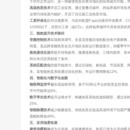
下仍可正常运行。这一突破使热泵在寒冷地区的应用成为可能，
高温热泵技术
开启工业应用。通过复叠式循环、跨临界循环等技术
业替代传统蒸汽锅炉，开启了百亿级工业热泵市场。
工质环保化
应对法规要求。为应对欧盟F-gas法规等环保要求，C
1/1000以下，且部分工质（如CO₂）在跨临界循环中具有优异
三、能效提升技术路径
变频控制技术
实现精准调节。全直流变频压缩机配合电子膨胀阀，
明显。某品牌变频热泵在北方地区实际运行数据显示，供暖季平均CO
换热器优化设计
提升传热效率。微通道换热器、三维内肋管、亲水
和分布式应用创造了条件。
系统匹配优化
挖掘节能潜力。通过压缩机、换热器、节流装置、风
本。某智能热泵系统通过优化控制，年运行费用降低12%。
四、智能化与数字化创新
物联网监控平台
实现远程管理。基于5G和云平台的热泵监控系统
平均节能率达8%。
数字孪生技术
提升运维水平。构建热泵系统的虚拟模型，通过实时
25%。
智能除霜技术
减少能量损失。传统热泵在低温高湿环境下结霜严重
霜能耗降低40%。
五、应用场景拓展
建筑供暖制冷
成为主战场。在新建建筑中，热泵已成为主流供暖方