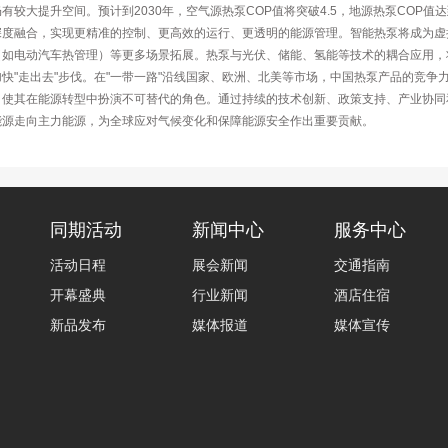
大提升空间。预计到2030年，空气源热泵COP值将突破4.5，地源热泵COP值达到
深度融合，实现更精准的控制、更高效的运行、更透明的能源管理。智能热泵将成为虚
（如电动汽车热管理）等更多场景拓展。热泵与光伏、储能、氢能等技术的耦合应用，
"走出去"步伐。在"一带一路"沿线国家、欧洲、北美等市场，中国热泵产品的竞争力持
，使其在能源转型中扮演不可替代的角色。通过持续的技术创新、政策支持、产业协同
能源走向主力能源，为全球应对气候变化和保障能源安全作出重要贡献。
同期活动
新闻中心
服务中心
活动日程
展会新闻
交通指南
开幕盛典
行业新闻
酒店住宿
新品发布
媒体报道
媒体宣传