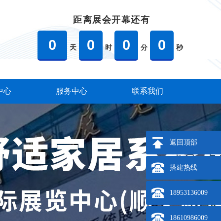
距离展会开幕还有
0
0
0
0
天
时
分
秒
中心
服务中心
联系我们
返回顶部
搭建热线
18953136009
18610986009